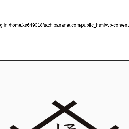
ug in
/home/xs649018/tachibananet.com/public_html/wp-content