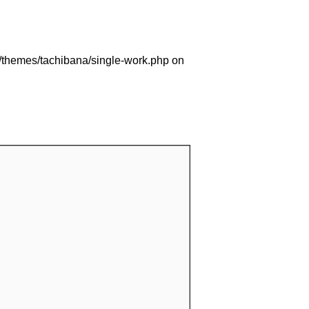
/themes/tachibana/single-work.php
on