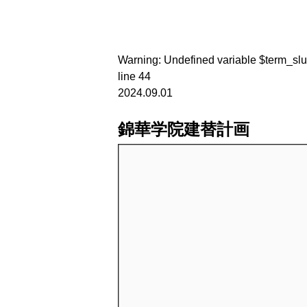
Warning
: Undefined variable $term_sl
line
44
2024.09.01
錦華学院建替計画