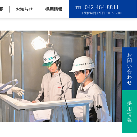
要
お知らせ
採用情報
お
問
い
合
わ
せ
採
用
情
報