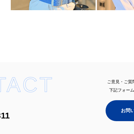
TACT
ご意見・ご質
下記フォー
お問
811