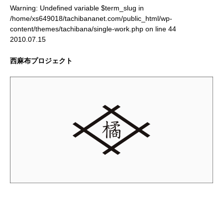
Warning
: Undefined variable $term_slug in
/home/xs649018/tachibananet.com/public_html/wp-
content/themes/tachibana/single-work.php
on line
44
2010.07.15
西麻布プロジェクト