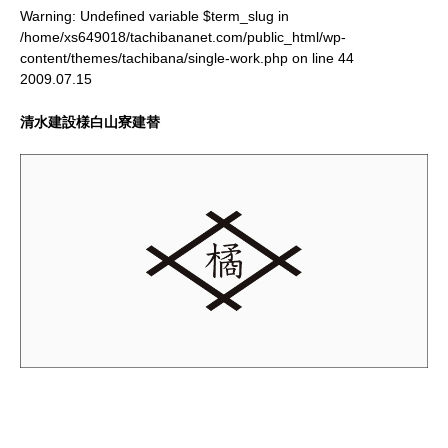
Warning
: Undefined variable $term_slug in
/home/xs649018/tachibananet.com/public_html/wp-
content/themes/tachibana/single-work.php
on line
44
2009.07.15
清水建設様白山寮建替