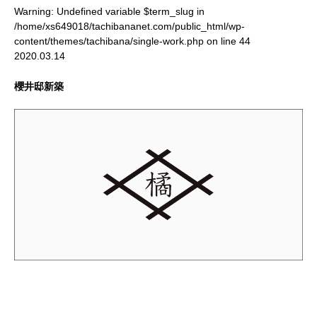
Warning
: Undefined variable $term_slug in
/home/xs649018/tachibananet.com/public_html/wp-
content/themes/tachibana/single-work.php
on line
44
2020.03.14
櫻井邸新築