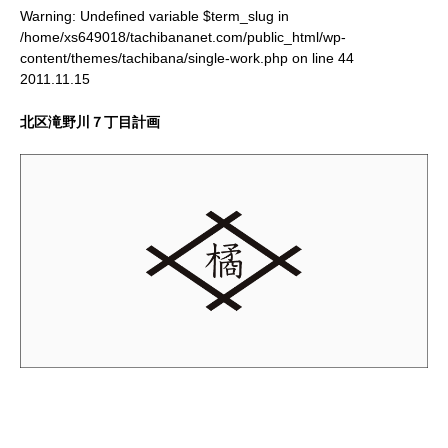
Warning
: Undefined variable $term_slug in
/home/xs649018/tachibananet.com/public_html/wp-
content/themes/tachibana/single-work.php
on line
44
2011.11.15
北区滝野川７丁目計画