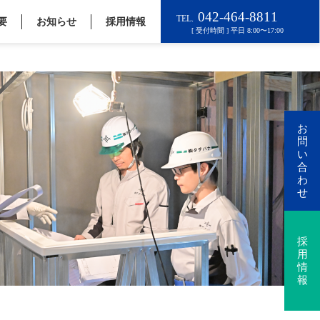
要
お知らせ
採用情報
お
問
い
合
わ
せ
採
用
情
報