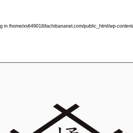
ug in
/home/xs649018/tachibananet.com/public_html/wp-content