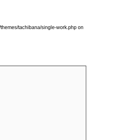
/themes/tachibana/single-work.php
on