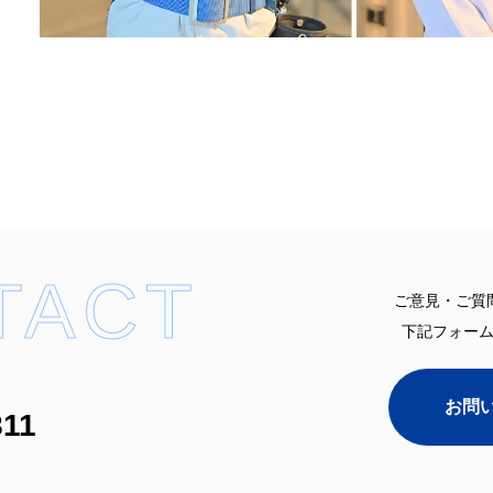
TACT
ご意見・ご質
下記フォー
お問
811