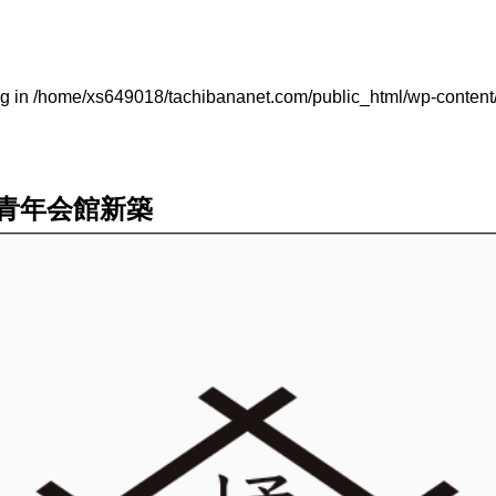
ug in
/home/xs649018/tachibananet.com/public_html/wp-content
青年会館新築