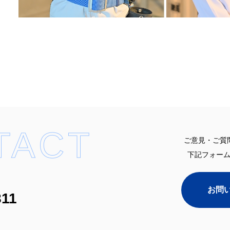
TACT
ご意見・ご質
下記フォー
お問
811