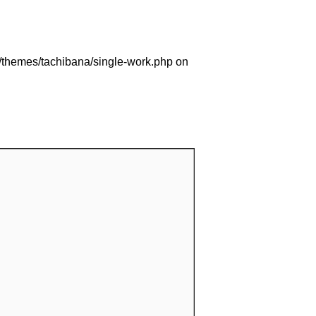
/themes/tachibana/single-work.php
on