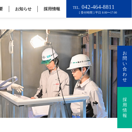
要
お知らせ
採用情報
お
問
い
合
わ
せ
採
用
情
報