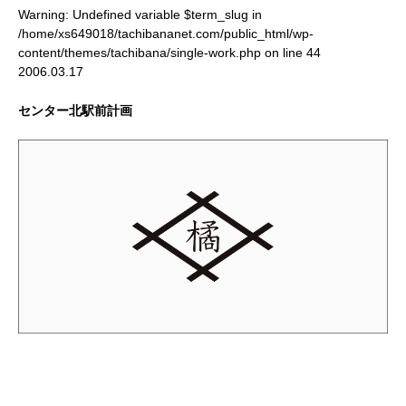
Warning
: Undefined variable $term_slug in
/home/xs649018/tachibananet.com/public_html/wp-
content/themes/tachibana/single-work.php
on line
44
2006.03.17
センター北駅前計画