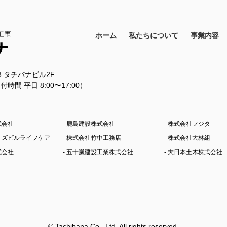
ホーム
私たちについて
事業内容
18 タチバナビル2F
11（受付時間 平日 8:00〜17:00）
式会社
- 鹿島建設株式会社
- 株式会社フジタ
シミズビルライフケア
- 株式会社竹中工務店
- 株式会社大林組
式会社
- 五十嵐建設工業株式会社
- 大日本土木株式会社
© Tachibana Co., Ltd. All rights reserved.