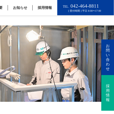
要
お知らせ
採用情報
お
問
い
合
わ
せ
採
用
情
報