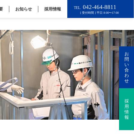
要
お知らせ
採用情報
お
問
い
合
わ
せ
採
用
情
報