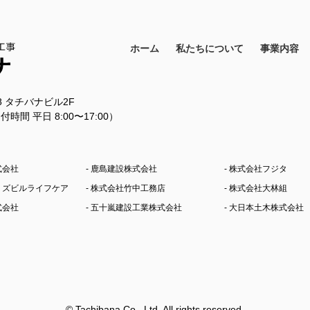
ホーム
私たちについて
事業内容
18 タチバナビル2F
11（受付時間 平日 8:00〜17:00）
式会社
- 鹿島建設株式会社
- 株式会社フジタ
シミズビルライフケア
- 株式会社竹中工務店
- 株式会社大林組
式会社
- 五十嵐建設工業株式会社
- 大日本土木株式会社
© Tachibana Co., Ltd. All rights reserved.