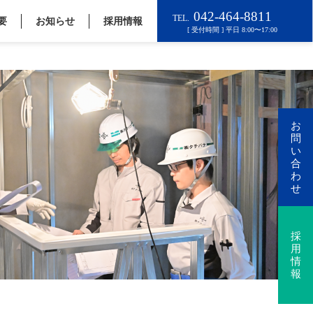
要
お知らせ
採用情報
お
問
い
合
わ
せ
採
用
情
報