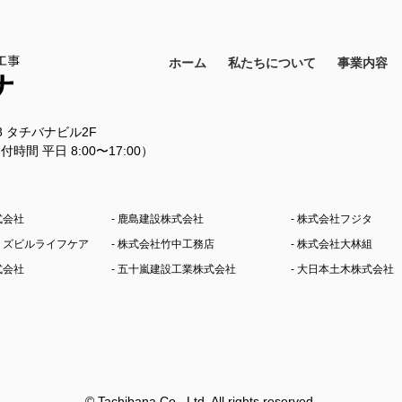
ホーム
私たちについて
事業内容
18 タチバナビル2F
11（受付時間 平日 8:00〜17:00）
式会社
- 鹿島建設株式会社
- 株式会社フジタ
シミズビルライフケア
- 株式会社竹中工務店
- 株式会社大林組
式会社
- 五十嵐建設工業株式会社
- 大日本土木株式会社
© Tachibana Co., Ltd. All rights reserved.