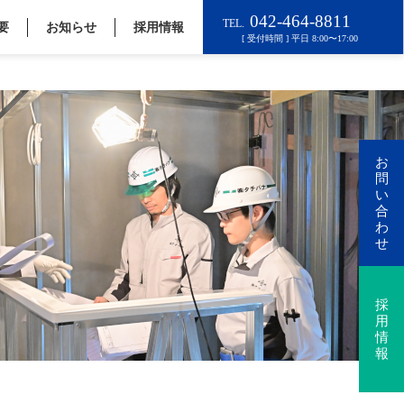
要
お知らせ
採用情報
お
問
い
合
わ
せ
採
用
情
報