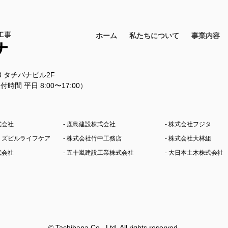
ホーム
私たちについて
事業内容
18 タチバナビル2F
11（受付時間 平日 8:00〜17:00）
式会社
- 鹿島建設株式会社
- 株式会社フジタ
シミズビルライフケア
- 株式会社竹中工務店
- 株式会社大林組
式会社
- 五十嵐建設工業株式会社
- 大日本土木株式会社
© Tachibana Co., Ltd. All rights reserved.