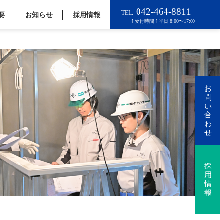
要
お知らせ
採用情報
お
問
い
合
わ
せ
採
用
情
報