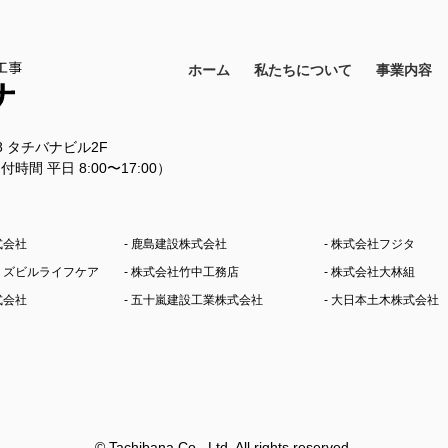
ホーム
私たちについて
事業内容
18 タチバナビル2F
11（受付時間 平日 8:00〜17:00）
式会社
- 鹿島建設株式会社
- 株式会社フジタ
シミズビルライフケア
- 株式会社竹中工務店
- 株式会社大林組
式会社
- 五十嵐建設工業株式会社
- 大日本土木株式会社
© Tachibana Co., Ltd. All rights reserved.